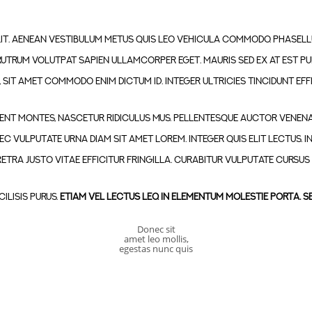
lit. Aenean vestibulum metus quis leo vehicula commodo. Phasell
utrum volutpat sapien ullamcorper eget. Mauris sed ex at est pul
, sit amet commodo enim dictum id. Integer ultricies tincidunt effi
ient montes, nascetur ridiculus mus. Pellentesque auctor venenat
c vulputate urna diam sit amet lorem. Integer quis elit lectus. 
etra justo vitae efficitur fringilla. Curabitur vulputate cursus f
ilisis purus.
Etiam vel lectus leo. In elementum molestie porta. S
Donec sit
amet leo mollis,
egestas nunc quis